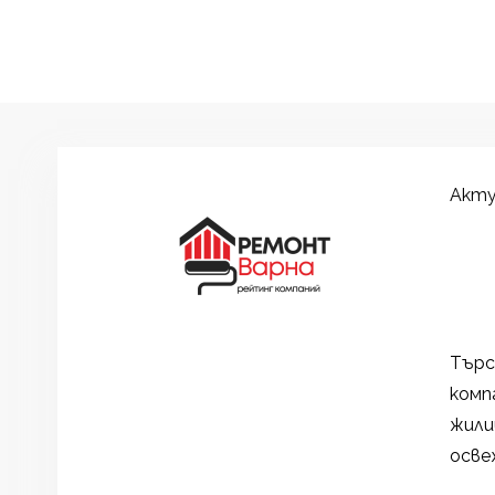
Акту
Търс
комп
жили
осве