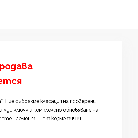
продава
ется
 Ние събрахме класация на проверени
 «до ключ» и комплексно обновяване на
лостен ремонт — от козметични