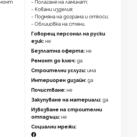
емонт
- Полагане на ламинат;
- Ковани изделия;
- Подмяна на дограма и откоси;
- Облицовка на стени.
Говорещ персонал на руски
език:
не
Безплатна оферта:
не
Ремонт до ключ:
да
Строителни услуги:
има
Интериорен дизайн:
да
Почистване:
не
Закупуване на материали:
да
Извозване на строителни
отпадъци:
не
Социални мрежи: