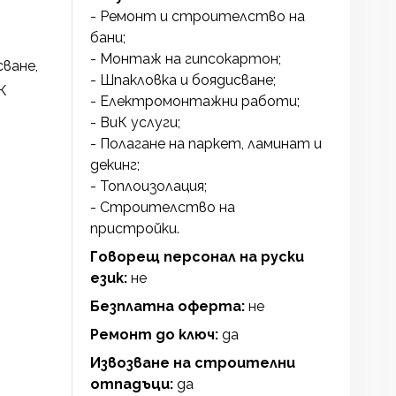
- Ремонт и строителство на
бани;
- Монтаж на гипсокартон;
ване,
- Шпакловка и боядисване;
К
- Електромонтажни работи;
- ВиК услуги;
- Полагане на паркет, ламинат и
декинг;
- Топлоизолация;
- Строителство на
пристройки.
Говорещ персонал на руски
език:
не
Безплатна оферта:
не
Ремонт до ключ:
да
Извозване на строителни
отпадъци:
да