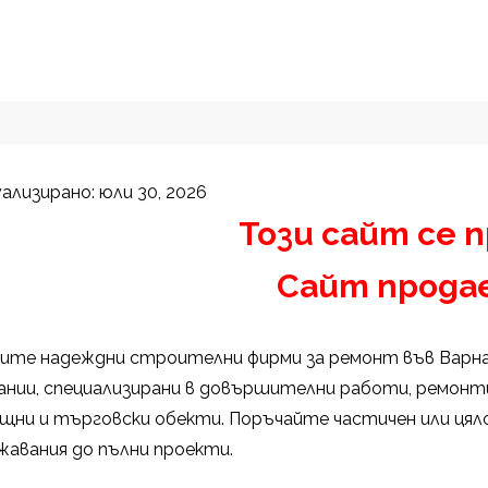
ализирано: юли 30, 2026
Този сайт се 
Сайт прода
ите надеждни строителни фирми за ремонт във Варна?
ании, специализирани в довършителни работи, ремонти
щни и търговски обекти. Поръчайте частичен или ця
жавания до пълни проекти.