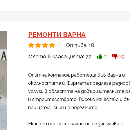
РЕМОНТИ ВАРНА
Отзива:
18
Място в класацията:
77
11
19
Опитна компания, работеща във Варна и
околностите ѝ. Фирмата предлага разноо
услуги в областта на довършителните р
и строителството. Високо качество и бъ
при изпълнение на поръчките.
Екип от професионалисти се занимава с