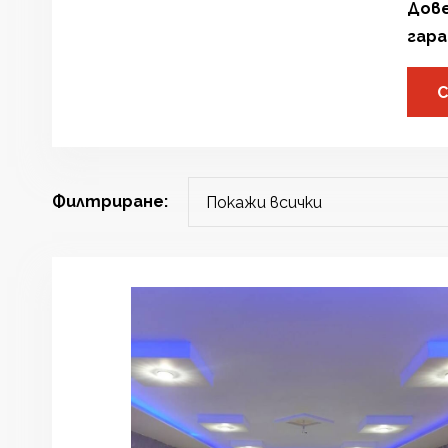
Дове
гара
С
Филтриране: