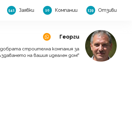
Заявки
Компании
Отзиви
541
10
139
Георги
й-добрата строителна компания за
ъздаването на вашия идеален дом!"