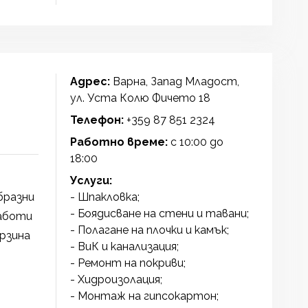
Адрес:
Варна, Запад Младост,
ул. Уста Колю Фичето 18
Телефон:
+359 87 851 2324
Работно време:
с 10:00 до
18:00
Услуги:
бразни
- Шпакловка;
- Боядисване на стени и тавани;
аботи
- Полагане на плочки и камък;
рзина
- ВиК и канализация;
- Ремонт на покриви;
- Хидроизолация;
- Монтаж на гипсокартон;