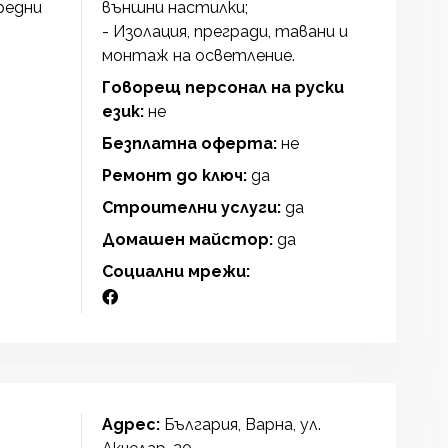
редни
външни настилки;
- Изолация, прегради, тавани и
монтаж на осветление.
Говорещ персонал на руски
език:
не
Безплатна оферта:
не
Ремонт до ключ:
да
Строителни услуги:
да
Домашен майстор:
да
Социални мрежи:
Адрес:
България, Варна, ул.