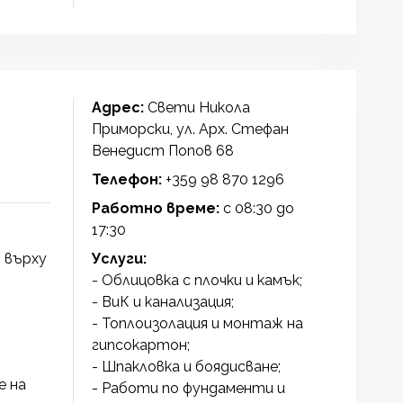
Адрес:
Свети Никола
Приморски, ул. Арх. Cтeфaн
Вeнeдиcт Пoпoв 68
Телефон:
+359 98 870 1296
Работно време:
с 08:30 до
17:30
 върху
Услуги:
- Облицовка с плочки и камък;
- ВиК и канализация;
- Топлоизолация и монтаж на
гипсокартон;
- Шпакловка и боядисване;
е на
- Работи по фундаменти и